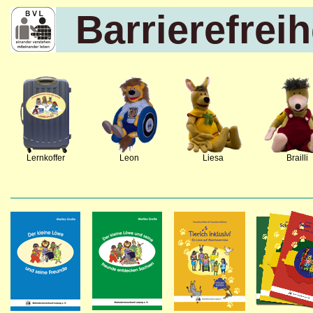
Barrierefreih
Lernkoffer
Leon
Liesa
Brailli