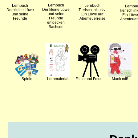
Lernbuch
Lernbuch
Lernbuch
Lernbu
Der kleine Löwe
Der kleine Löwe
Tierisch inklusiv!
Tierisch ink
und seine
und seine
Ein Löwe auf
Ein Löwe
Freunde
Freunde
Abenteuerreise
Abenteuer
entdecken
Sachsen
Spiele
Lernmaterial
Filme und Fotos
Mach mit!