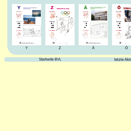
Y
Z
Ä
Ö
Startseite BVL
letzte Ak