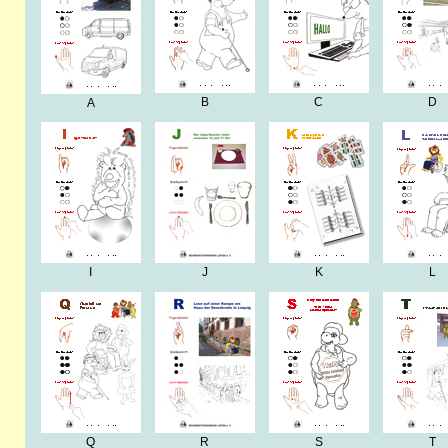
B
C
D
A
I
J
K
L
Q
R
S
T