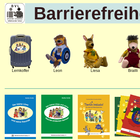
Barrierefreih
Lernkoffer
Leon
Liesa
Brailli